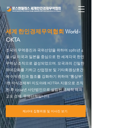
세계 한인경제무역협회
World-
OKTA
조국의 무역증진과 국위선양을 위하여 1981년 4
월 2일 미국과 일본을 중심으로 한 세계각국 한인
무역상 조직으로 결성되었으며, 모국과의 긴밀한
유대강화를 기하고 산업정보 및 기타회원상호간
에 이익증진과 협조를 강화하기 위하여 "통상부"
(현 지식경제부) 지도아래 KOTRA 지원으로 조직
된 후 1994년 사단법인으로 설립된 국제적 해외
교포 경제, 무역단체입니다.
제26대 집행위원 및 이사진 보기.