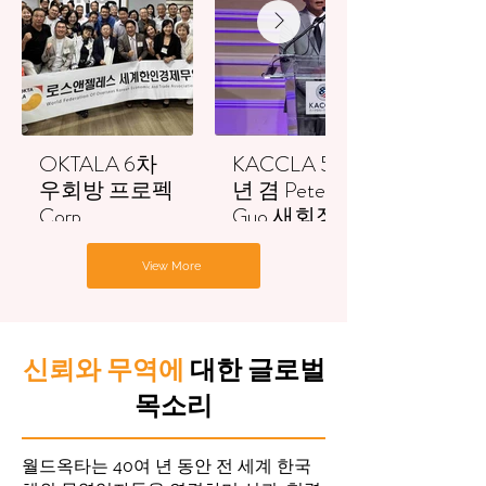
OKTALA 6차
KACCLA 50주
우회방 프로펙
년 겸 Peter
Corp.
Guo 새회장 이
(7/23/2026)
취임식
View More
신뢰와 무역에
대한 글로벌
목소리
월드옥타는 40여 년 동안 전 세계 한국